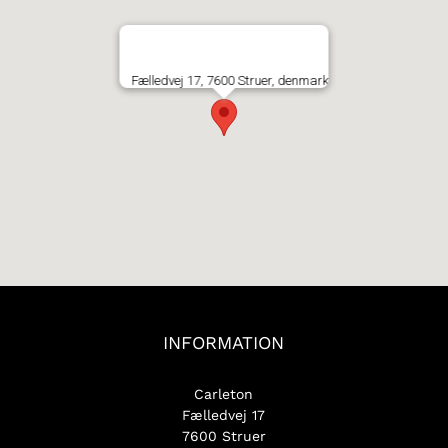
Fælledvej 17, 7600 Struer, denmark
INFORMATION
Carleton
Fælledvej 17
7600 Struer