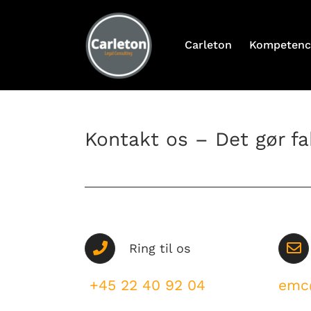
Skip
to
content
Carleton
Kompetenc
Kontakt os – Det gør fa
Ring til os
+45 22 40 92 04
emc