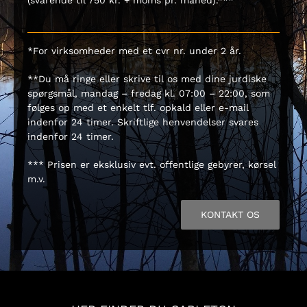
(svarende til 750 kr. + moms pr. måned).***
*For virksomheder med et cvr nr. under 2 år.
**Du må ringe eller skrive til os med dine jurdiske
spørgsmål, mandag – fredag kl. 07:00 – 22:00, som
følges op med et enkelt tlf. opkald eller e-mail
indenfor 24 timer. Skriftlige henvendelser svares
indenfor 24 timer.
*** Prisen er eksklusiv evt. offentlige gebyrer, kørsel
m.v.
KONTAKT OS