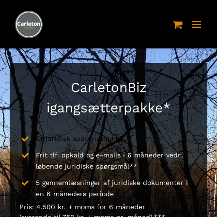
Skip
to
content
CarletonBiz
igangsætterpakke*
Et juridisk sparringsmøde
Frit tlf. opkald og e-mails i 6 måneder vedr.
løbende juridiske spørgsmål**
5 gennemlæsninger af juridiske dokumenter i
en 6 måneders periode
Pris: 4.500 kr. + moms for 6 måneder